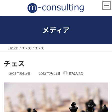
コ
ナ
ン
ビ
テ
ゲ
ン
ー
ツ
シ
へ
ョ
メディア
ス
ン
キ
に
ッ
移
プ
動
HOME
チェス
チェス
チェス
最
2022年5月16日
2022年5月16日
管理人えむ
終
更
新
日
時
: