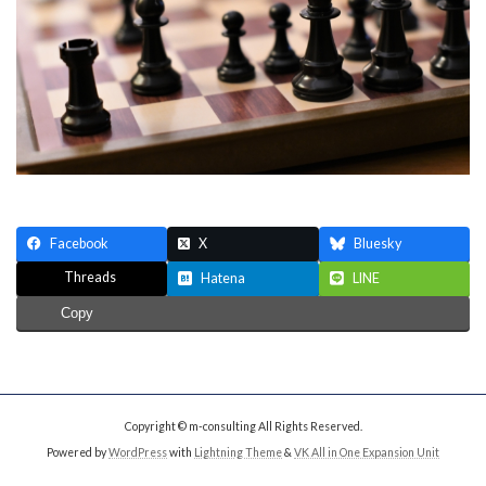
Facebook
X
Bluesky
Threads
Hatena
LINE
Copy
Copyright © m-consulting All Rights Reserved.
Powered by
WordPress
with
Lightning Theme
&
VK All in One Expansion Unit