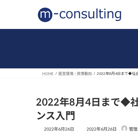
コ
ナ
ン
ビ
テ
ゲ
ン
ー
ツ
シ
へ
ョ
ス
ン
キ
に
ッ
移
プ
動
HOME
経営環境・政策動向
2022年8月4日まで◆
2022年8月4日まで
ンス入門
最
2022年6月26日
2022年6月26日
管理
終