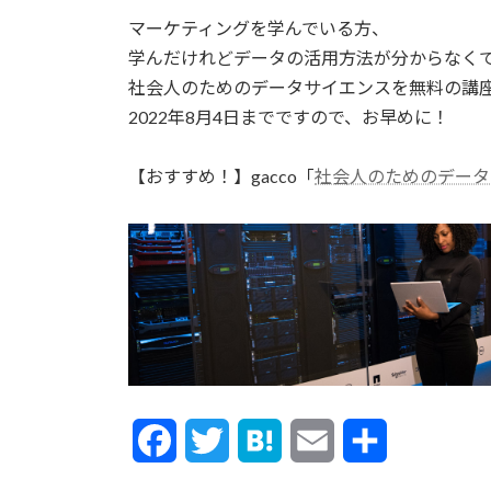
更
マーケティングを学んでいる方、
新
日
学んだけれどデータの活用方法が分からなく
時
社会人のためのデータサイエンスを無料の講
:
2022年8月4日までですので、お早めに！
【おすすめ！】gacco「
社会人のためのデータ
F
T
H
E
共
a
w
a
m
有