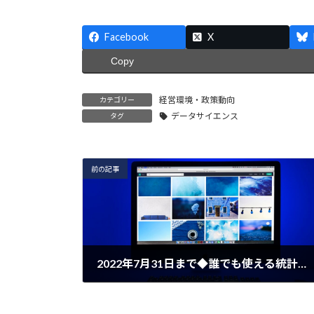
c
i
t
a
Facebook
X
e
t
e
i
Copy
b
t
n
l
経営環境・政策動向
カテゴリー
o
e
a
データサイエンス
タグ
o
r
k
前の記事
2022年7月31日まで◆誰でも使える統計オープンデータ
2022年6月22日