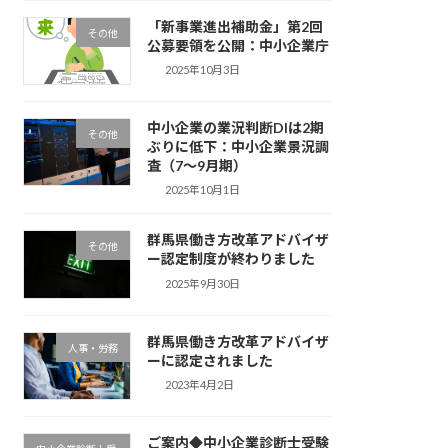
「新事業進出補助金」第2回
その他
公募要領を公開：中小企業庁
2025年10月3日
中小企業の業況判断DIは2期
その他
ぶりに低下：中小企業景況調
査（7～9月期）
2025年10月1日
群馬県働き方改革アドバイザ
その他
ー認定制度が終わりました
2025年9月30日
群馬県働き方改革アドバイザ
人事・労務
ーに認定されました
2023年4月2日
ご案内◆中小企業診断士受験